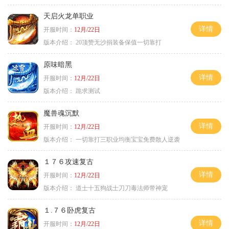
天启火龙单职业
详情
开服时间：
12月/22日
版本介绍：
20顶赞无沙捐装备保值一切靠打
原味暗黑
详情
开服时间：
12月/22日
版本介绍：
跪求测试
魔兽魂沉默
详情
开服时间：
12月/22日
版本介绍：
一切靠打三职业均衡宝宝免费散人逆袭
１７６攻速复古
详情
开服时间：
12月/22日
版本介绍：
道士十五狗战士刀刀毒法师带神宠
１.７６卧虎复古
详情
开服时间：
12月/22日