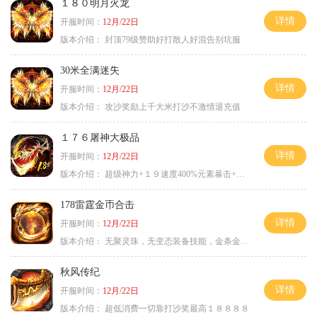
１８０明月火龙
详情
开服时间：
12月/22日
版本介绍：
封顶79级赞助好打散人好混告别坑服
30米全满迷失
详情
开服时间：
12月/22日
版本介绍：
攻沙奖励上千大米打沙不激情退充值
１７６屠神大极品
详情
开服时间：
12月/22日
版本介绍：
超级神力+１９速度400%元素暴击+６６
178雷霆金币合击
详情
开服时间：
12月/22日
版本介绍：
无聚灵珠，无变态装备技能，金条金刚石保底
秋风传纪
详情
开服时间：
12月/22日
版本介绍：
超低消费一切靠打沙奖最高１８８８８