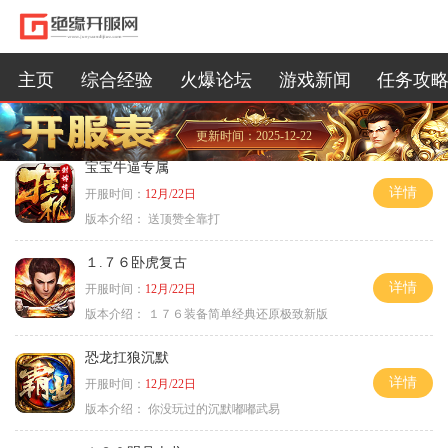
主页
综合经验
火爆论坛
游戏新闻
任务攻
更新时间：2025-12-22
宝宝牛逼专属
详情
开服时间：
12月/22日
版本介绍：
送顶赞全靠打
１.７６卧虎复古
详情
开服时间：
12月/22日
版本介绍：
１７６装备简单经典还原极致新版
恐龙扛狼沉默
详情
开服时间：
12月/22日
版本介绍：
你没玩过的沉默嘟嘟武易