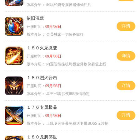
版本介绍：
耐玩经典专属神器修仙佣兵
依旧沉默
详情
开服时间：
09月/03日
版本介绍：
会员独家一切装备靠打
１８０火龙微变
详情
开服时间：
09月/03日
版本介绍：
内置智能挂机终极全爆物价超值上线送神器
１８０烈火合击
详情
开服时间：
09月/03日
版本介绍：
星王+3套沙奖888激情稳定
１７６专属极品
详情
开服时间：
09月/03日
版本介绍：
上线９运狂暴免费送专属BOSS无沙捐
１８０龙腾盛世