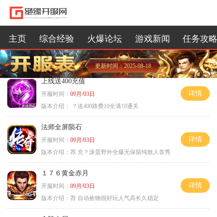
主页
综合经验
火爆论坛
游戏新闻
任务攻
更新时间：2025-08-18
上线送400充值
详情
开服时间：
09月/03日
版本介绍：
？送400路费10全满10通关
法师全屏陨石
详情
开服时间：
09月/03日
版本介绍：
荐 充？滚蛋野外全爆无保留纯散人首秀
１７６黄金赤月
详情
开服时间：
09月/03日
版本介绍：
荐 自动捡物很好玩人气高长久稳定