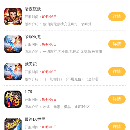
暗夜沉默
详情
开服时间：
09月/03日
版本介绍：
低消费无顶榜充值可打一切可爆
荣耀火龙
详情
开服时间：
09月/03日
版本介绍：
一切靠打.无沙捐.无狂暴.无赞助.长期服
武天纪
详情
开服时间：
09月/03日
版本介绍：
（一切靠打）（不用充值）（全部看脸）
1.76
详情
开服时间：
09月/03日
版本介绍：
攻速、元素、极品、通宵5个区、白天10个区
最终De世界
详情
开服时间：
09月/03日