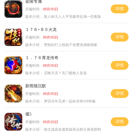
金陵专属
详情
开服时间：
09月/03日
版本介绍：
散人称王人人平等爆率拉满一切看脸
１７６+８０火龙
详情
开服时间：
09月/03日
版本介绍：
赞助好打上线就干免费泡满级独家
１．７６青龙传奇
详情
开服时间：
09月/03日
版本介绍：
召唤月灵？无门槛散人首选
新熊猫沉默
详情
开服时间：
09月/03日
版本介绍：
梦回当年兄弟一起砍传奇0冲终极
僵5
详情
开服时间：
09月/03日
版本介绍：
铭文战高攻速群旋风法群分身道群狗