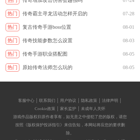
热门
传奇增加攻击伤害会越强吗
07-24
热门
传奇霸主寻龙活动怎样开启的
07-28
热门
复古传奇手游boss位置
08-01
热门
传奇技能参数怎么设置
08-03
热门
传奇手游职业搭配图
08-05
热门
原始传奇法师怎么玩的
08-05
客服中心 │ 联系我们 │ 用户协议 │ 隐私政策 │ 法律声明 │
Cookie政策 │ 家长监护 │ 未成年人关怀
游戏作品版权归原作者享有，如无意之中侵犯了您的版权，请您
按照《版权保护投诉指引》来信告知，本网站将应您的要求删
除。