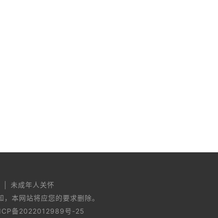
护 │ 未成年人关怀
知，本网站将应您的要求删除。
ICP备2022012989号-25