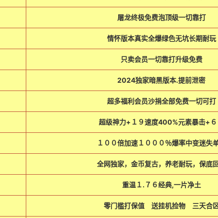
屠龙终极免费泡顶级一切靠打
情怀版本真实全爆绿色无坑长期耐玩
只卖会员一切靠打升级免费
2024独家暗黑版本.提前泄密
超多福利会员沙捐全部免费一切可打
超级神力+１９速度400%元素暴击+６
１００倍加速１０００％爆率中变迷失
全网独家，金币复古，养老耐玩，保底
重温１.７６经典,一片净土
零门槛打保值 送挂机捡物 三天合