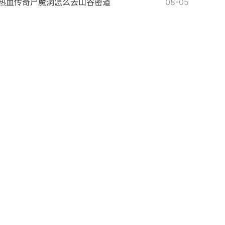
热血传奇尸魔洞怎么去山谷密道
08-05