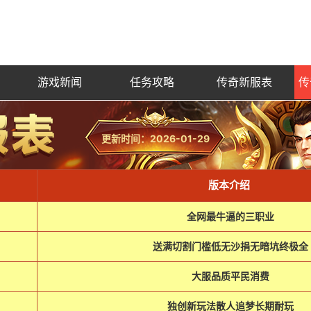
游戏新闻
任务攻略
传奇新服表
传
更新时间：2026-01-29
版本介绍
全网最牛逼的三职业
送满切割门槛低无沙捐无暗坑终极全
大服品质平民消费
独创新玩法散人追梦长期耐玩