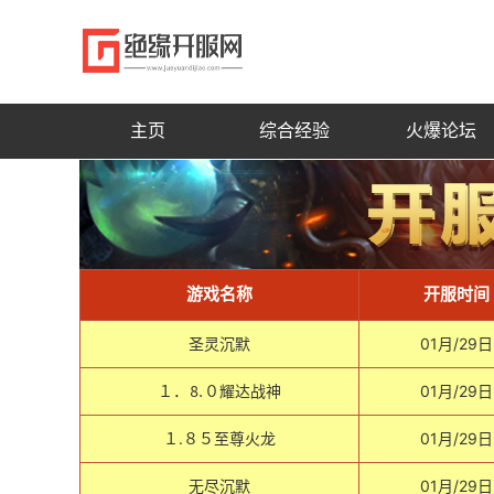
主页
综合经验
火爆论坛
游戏名称
开服时间
圣灵沉默
01月/29日
１．⒏０耀达战神
01月/29日
１.８５至尊火龙
01月/29日
无尽沉默
01月/29日