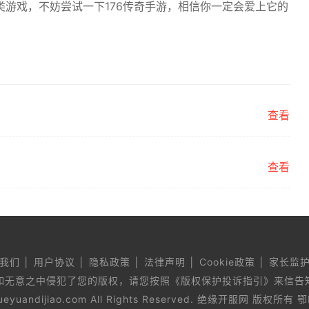
游戏，不妨尝试一下176传奇手游，相信你一定会爱上它的
查看
查看
我们 │ 用户协议 │ 隐私政策 │ 法律声明 │ Cookie政策 │ 家长监
如无意之中侵犯了您的版权，请您按照《版权保护投诉指引》来信告
 jueyuandijiao.com All Rights Reserved. 绝缘开服网 版权所有
鄂