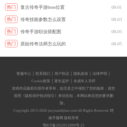
热门
复古传奇手游boss位置
08-01
热门
传奇技能参数怎么设置
08-03
热门
传奇手游职业搭配图
08-05
热门
原始传奇法师怎么玩的
08-05
客服中心 │ 联系我们 │ 用户协议 │ 隐私政策 │ 法律声明 │
Cookie政策 │ 家长监护 │ 未成年人关怀
游戏作品版权归原作者享有，如无意之中侵犯了您的版权，请您
按照《版权保护投诉指引》来信告知，本网站将应您的要求删
除。
Copyright 2015-2026 jueyuandijiao.com All Rights Reserved. 绝
缘开服网 版权所有
鄂ICP备2022012989号-25