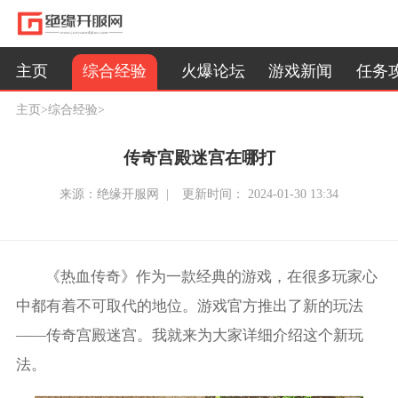
综合经验
主页
火爆论坛
游戏新闻
任务
主页
>
综合经验
>
传奇宫殿迷宫在哪打
来源：绝缘开服网 |
更新时间： 2024-01-30 13:34
《热血传奇》作为一款经典的游戏，在很多玩家心
中都有着不可取代的地位。游戏官方推出了新的玩法
——传奇宫殿迷宫。我就来为大家详细介绍这个新玩
法。