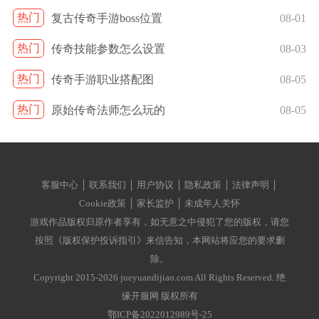
热门
复古传奇手游boss位置
08-01
热门
传奇技能参数怎么设置
08-03
热门
传奇手游职业搭配图
08-05
热门
原始传奇法师怎么玩的
08-05
客服中心 │ 联系我们 │ 用户协议 │ 隐私政策 │ 法律声明 │
Cookie政策 │ 家长监护 │ 未成年人关怀
游戏作品版权归原作者享有，如无意之中侵犯了您的版权，请您
按照《版权保护投诉指引》来信告知，本网站将应您的要求删
除。
Copyright 2015-2026 jueyuandijiao.com All Rights Reserved. 绝
缘开服网 版权所有
鄂ICP备2022012989号-25