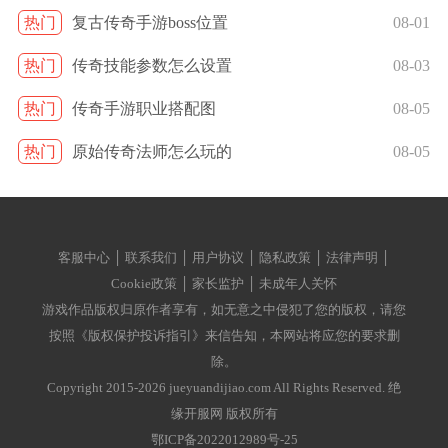
热门
复古传奇手游boss位置
08-01
热门
传奇技能参数怎么设置
08-03
热门
传奇手游职业搭配图
08-05
热门
原始传奇法师怎么玩的
08-05
客服中心 │ 联系我们 │ 用户协议 │ 隐私政策 │ 法律声明 │
Cookie政策 │ 家长监护 │ 未成年人关怀
游戏作品版权归原作者享有，如无意之中侵犯了您的版权，请您
按照《版权保护投诉指引》来信告知，本网站将应您的要求删
除。
Copyright 2015-2026 jueyuandijiao.com All Rights Reserved. 绝
缘开服网 版权所有
鄂ICP备2022012989号-25