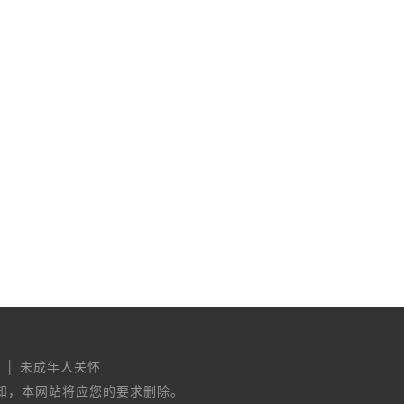
护 │ 未成年人关怀
知，本网站将应您的要求删除。