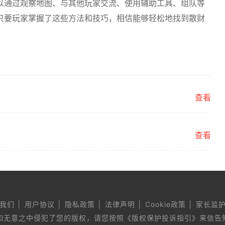
以通过观察地图、与其他玩家交流、使用辅助工具、组队等
只要玩家掌握了这些方法和技巧，相信能够轻松地找到散财
查看
查看
我们 │ 用户协议 │ 隐私政策 │ 法律声明 │ Cookie政策 │ 家长监
如无意之中侵犯了您的版权，请您按照《版权保护投诉指引》来信告